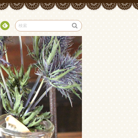
Fee
dly