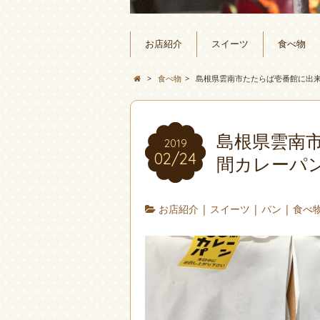
お店紹介
スイーツ
食べ物
>
食べ物
>
島根県雲南市たたらば壱番館に出来
島根県雲南市
2019
02/24
間カレーパン
お店紹介
|
スイーツ
|
パン
|
食べ