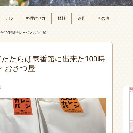
パン
料理作り方
材料
道具
その他
た100時間カレーパン おさつ屋
たたらば壱番館に出来た100時
 おさつ屋
物