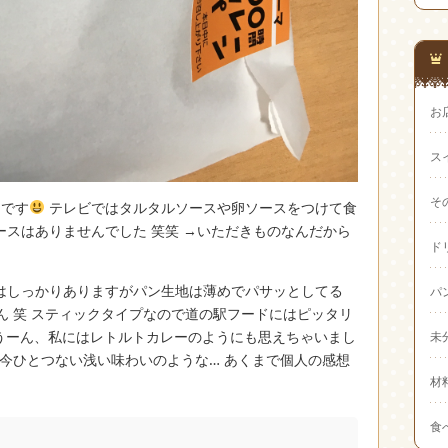
お
ス
そ
うです
テレビではタルタルソースや卵ソースをつけて食
スはありませんでした 笑笑 →いただきものなんだから
ド
はしっかりありますがパン生地は薄めでパサッとしてる
パ
ん 笑 スティックタイプなので道の駅フードにはピッタリ
うーん、私にはレトルトカレーのようにも思えちゃいまし
未
今ひとつない浅い味わいのような… あくまで個人の感想
材
食