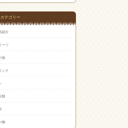
Feedly
カテゴリー
店紹介
イーツ
の他
リンク
ン
分類
料
べ物