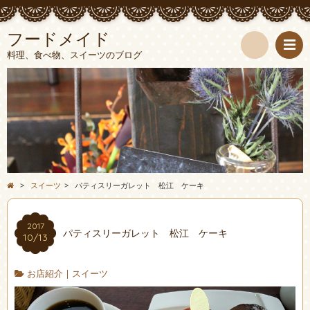
フードメイド
料理、食べ物、スイーツのブログ
検
索
>
スイーツ
>
パティスリーガレット 松江 ケーキ
2017
パティスリーガレット 松江 ケーキ
10/13
お店紹介
|
スイーツ