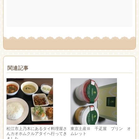
関連記事
松江市上乃木にあるタイ料理屋さ
東京土産Ⅲ 千疋屋 プリン オ
んカオホムクルアタイへ行ってき
ムレット
ました