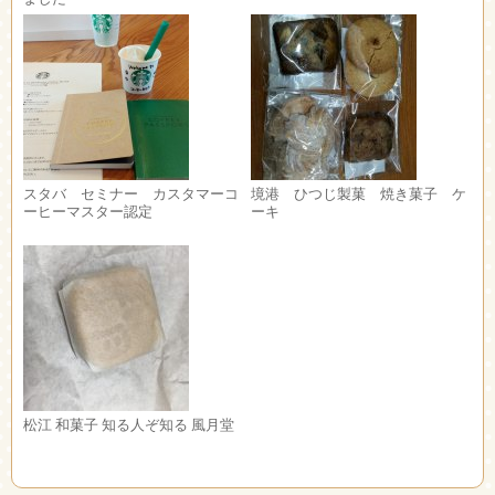
スタバ セミナー カスタマーコ
境港 ひつじ製菓 焼き菓子 ケ
ーヒーマスター認定
ーキ
松江 和菓子 知る人ぞ知る 風月堂