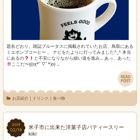
題名どおり。雑誌ブルータスに掲載されていたお店、鳥取にある
ミエポンプコーヒー 。 ナビをたよりに行ってみました^_^ 本当
にあるの
と不安になりながら細い道を進み… あっ、あった
ここだ〜(((o(*ﾟ▽ﾟ*)o) …
READ
READ
POST
POST
お店紹介
|
ドリンク
|
食べ物
2019
2019
米子市に出来た洋菓子店パティースリー
02/18
02/18
kiki