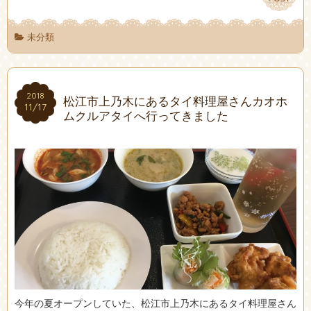
未分類
2018
2018
松江市上乃木にあるタイ料理屋さんカオホ
11/17
11/17
ムクルアタイへ行ってきました
今年の夏オープンしていた、松江市上乃木にあるタイ料理屋さん