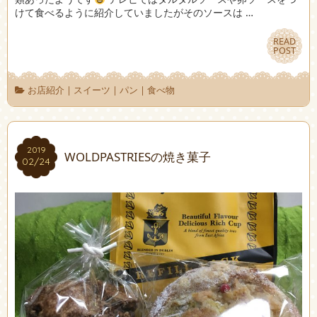
けて食べるように紹介していましたがそのソースは …
READ
READ
POST
POST
お店紹介
|
スイーツ
|
パン
|
食べ物
2019
2019
WOLDPASTRIESの焼き菓子
02/24
02/24