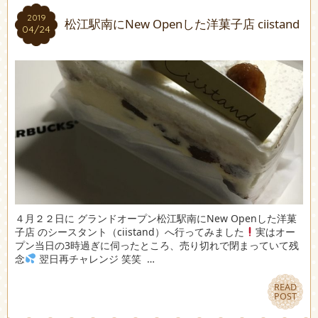
2019
2019
松江駅南にNew Openした洋菓子店 ciistand
04/24
04/24
４月２２日に グランドオープン松江駅南にNew Openした洋菓
子店 のシースタント（ciistand）へ行ってみました
実はオー
プン当日の3時過ぎに伺ったところ、売り切れで閉まっていて残
念
翌日再チャレンジ 笑笑 …
READ
READ
POST
POST