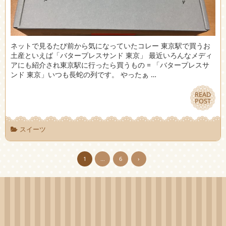
ネットで見るたび前から気になっていたコレー 東京駅で買うお
土産といえば「バタープレスサンド 東京」 最近いろんなメディ
アにも紹介され東京駅に行ったら買うもの = 「バタープレスサ
ンド 東京」いつも長蛇の列です。 やったぁ …
READ
READ
POST
POST
スイーツ
1
…
6
›