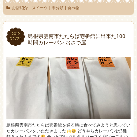
お店紹介
|
スイーツ
|
未分類
|
食べ物
2019
2019
島根県雲南市たたらば壱番館に出来た100
02/24
02/24
時間カレーパン おさつ屋
島根県雲南市たたらば壱番館を通る時に食べてみようと思ってい
たカレーパンをいただきました
どうやらカレーパンは3種
類あったようです
テレビではタルタルソースや卵ソースをつ