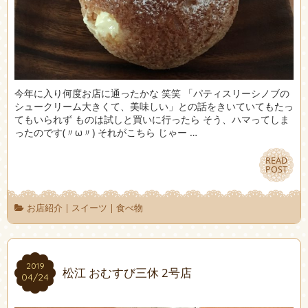
今年に入り何度お店に通ったかな 笑笑 「パティスリーシノブの
シュークリーム大きくて、美味しい」との話をきいていてもたっ
てもいられず ものは試しと買いに行ったら そう、ハマってしま
ったのです(〃ω〃) それがこちら じゃー …
READ
READ
POST
POST
お店紹介
|
スイーツ
|
食べ物
2019
2019
松江 おむすび三休 2号店
04/24
04/24