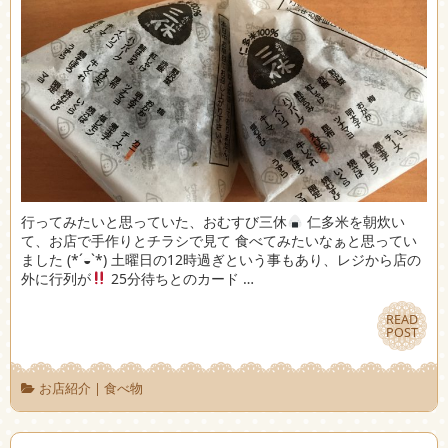
行ってみたいと思っていた、おむすび三休
仁多米を朝炊い
て、お店で手作りとチラシで見て 食べてみたいなぁと思ってい
ました (*´◒`*) 土曜日の12時過ぎという事もあり、レジから店の
外に行列が
25分待ちとのカード …
READ
READ
POST
POST
お店紹介
|
食べ物