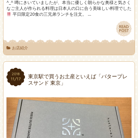
^_^ 噂にきいていましたが、本当に優しく朗らかな奥様と気さく
なご主人が作られる料理は日本人の口に合う美味しい料理でした
平日限定20食の三兄弟ランチを注文。 …
READ
READ
POST
POST
お店紹介
2018
2018
東京駅で買うお土産といえば「バタープレ
11/17
11/17
スサンド 東京」