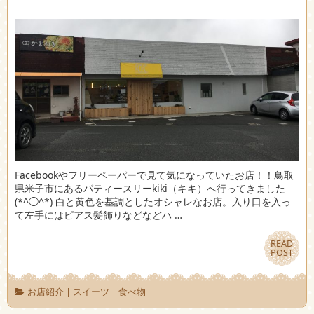
Facebookやフリーペーパーで見て気になっていたお店！！鳥取
県米子市にあるパティースリーkiki（キキ）へ行ってきました
(*^◯^*) 白と黄色を基調としたオシャレなお店。入り口を入っ
て左手にはピアス髪飾りなどなどハ …
READ
READ
POST
POST
お店紹介
|
スイーツ
|
食べ物