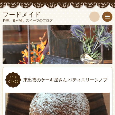
フードメイド
料理、食べ物、スイーツのブログ
検
索
2019
2019
東出雲のケーキ屋さん パティスリーシノブ
04/26
04/26