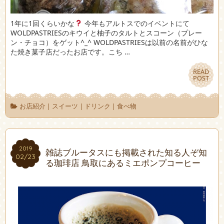
1年に1回くらいかな
今年もアルトスでのイベントにて
WOLDPASTRIESのキウイと柚子のタルトとスコーン（プレー
ン・チョコ）をゲット^_^ WOLDPASTRIESは以前の名前がひな
た焼き菓子店だったお店です。こち …
READ
READ
POST
POST
お店紹介
|
スイーツ
|
ドリンク
|
食べ物
2019
2019
雑誌ブルータスにも掲載された知る人ぞ知
02/23
02/23
る珈琲店 鳥取にあるミエポンプコーヒー