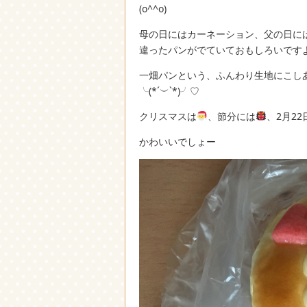
(o^^o)
母の日にはカーネーション、父の日に
違ったパンがでていておもしろいですよ(о
一畑パンという、ふんわり生地にこしあ
╰(*´︶`*)╯♡
クリスマスは
、節分には
、2月2
かわいいでしょー