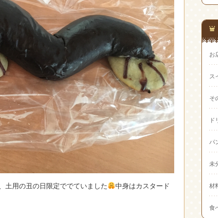
お
ス
そ
ド
パ
未
、土用の丑の日限定ででていました
中身はカスタード
材
食