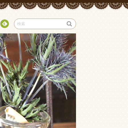
Fee
dly