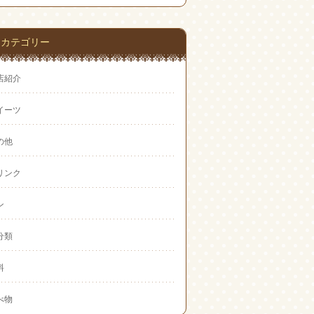
Feedly
カテゴリー
店紹介
イーツ
の他
リンク
ン
分類
料
べ物