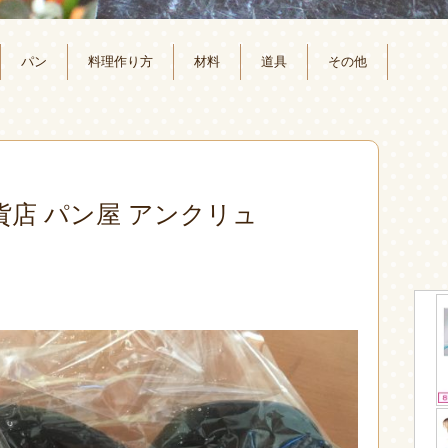
パン
料理作り方
材料
道具
その他
貨店 パン屋 アンクリュ