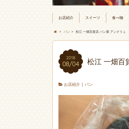
お店紹介
スイーツ
食べ物
>
パン
>
松江 一畑百貨店 パン屋 アンクリュ
2018
松江 一畑百
08/04
お店紹介
|
パン